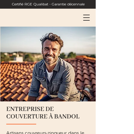
Certifié RGE Qualibat - Garantie décennale
Noté 4,9/5 sur Google
ENTREPRISE DE
COUVERTURE À BANDOL
Artisans couvreurs-zingueur dans le