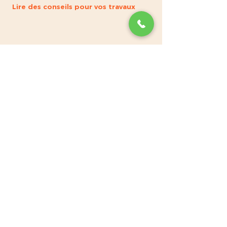
Lire des conseils pour vos travaux
Entreprise experte de la toiture à
Marseille et Bouches-du-Rhône, artisans
couvreurs depuis 3 générations, certifiés
RGE Qualibat.
Lire notre blog toiture.
Noté 4,9/5 sur
Google
Devis toiture